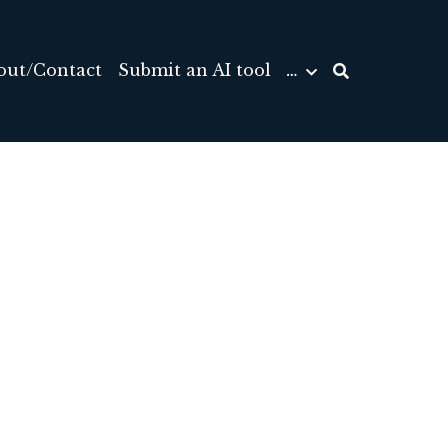
out/Contact
Submit an AI tool
…