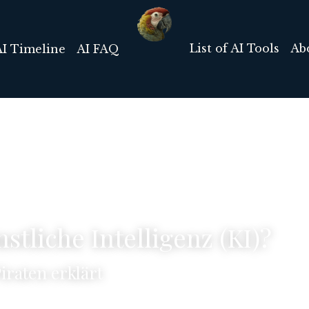
List of AI Tools
Ab
AI Timeline
AI FAQ
stliche Intelligenz (KI)?
iraten erklärt