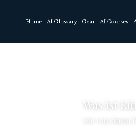
Home
AI Glossary
Gear
AI Courses
Was ist Kün
wie von einem P