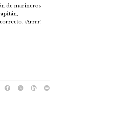
tón de marineros 
apitán, 
orrecto. ¡Arrrr!