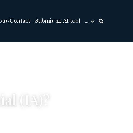
out/Contact
Submit an AI tool
…
ial (IA)?