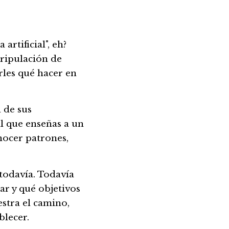
rtificial", eh? 
ripulación de 
les qué hacer en 
de sus 
l que enseñas a un 
ocer patrones, 
todavía. Todavía 
r y qué objetivos 
tra el camino, 
blecer.