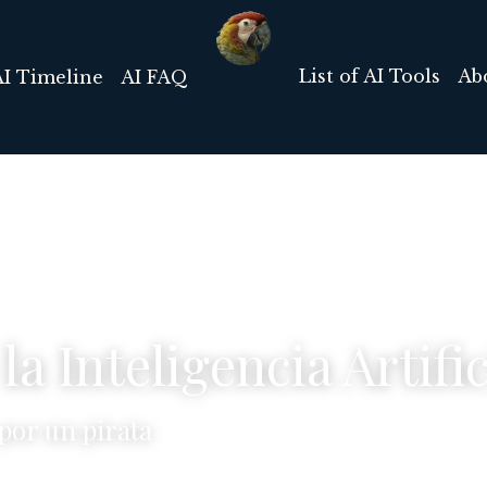
List of AI Tools
Ab
AI Timeline
AI FAQ
la Inteligencia Artific
por un pirata 