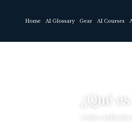
Home
AI Glossary
Gear
AI Courses
¿
Qué es 
como explicado 